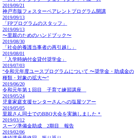
2019/09/21
神戸市版フォスターペアレントプログラム開講
2019/09/13
「FPプログラムのスタッフ」
2019/09/13
〜里親のためのハンドブック〜
2019/08/30
「社会的養護当事者の再引越し」
2019/08/01
「入学時納付金貸付奨学金」
2019/07/03
“令和元年度ユースプログラムについて 〜奨学金・助成金の
種類・対象の拡大〜“
2019/06/20
令和元年第１回目 子育て練習講座
2019/05/24
児童家庭支援センターさんへの塩屋ツアー
2019/05/05
里親さん同士でのBBQ大会を実施しました＊
2019/03/12
スーツ準備金助成 2期目 報告
2019/02/06
連続講座最終回 振り返り