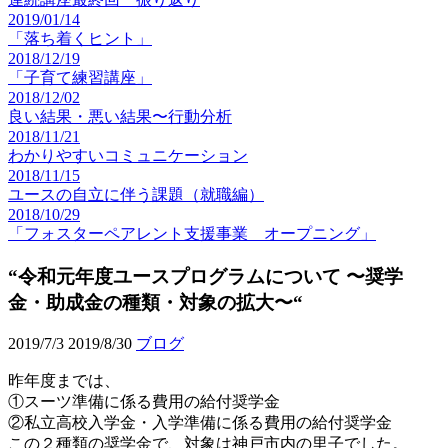
2019/01/14
「落ち着くヒント」
2018/12/19
「子育て練習講座」
2018/12/02
良い結果・悪い結果〜行動分析
2018/11/21
わかりやすいコミュニケーション
2018/11/15
ユースの自立に伴う課題（就職編）
2018/10/29
「フォスターペアレント支援事業 オープニング」
“令和元年度ユースプログラムについて 〜奨学
金・助成金の種類・対象の拡大〜“
2019/7/3
2019/8/30
ブログ
昨年度までは、
①スーツ準備に係る費用の給付奨学金
②私立高校入学金・入学準備に係る費用の給付奨学金
この２種類の奨学金で、対象は神戸市内の里子でした。